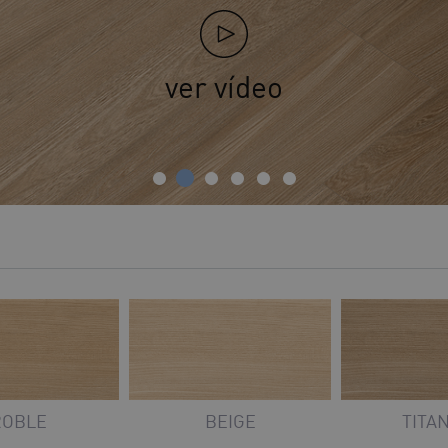
ver vídeo
ROBLE
BEIGE
TITA