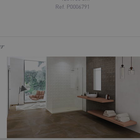
Ref. P0006791
ar