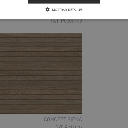
SIENA
MOSTRAR DETALLES
120 X 20 cm
Ref. P0006148
CONCEPT SIENA
120 X 60 cm