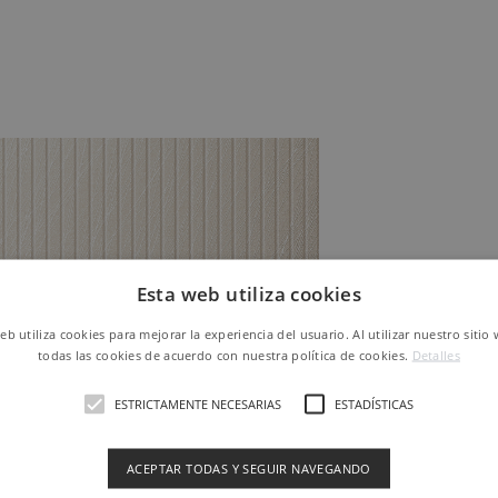
Esta web utiliza cookies
web utiliza cookies para mejorar la experiencia del usuario. Al utilizar nuestro sitio
todas las cookies de acuerdo con nuestra política de cookies.
Detalles
ESTRICTAMENTE NECESARIAS
ESTADÍSTICAS
ACEPTAR TODAS Y SEGUIR NAVEGANDO
OXIGEN PEARL (Concept)