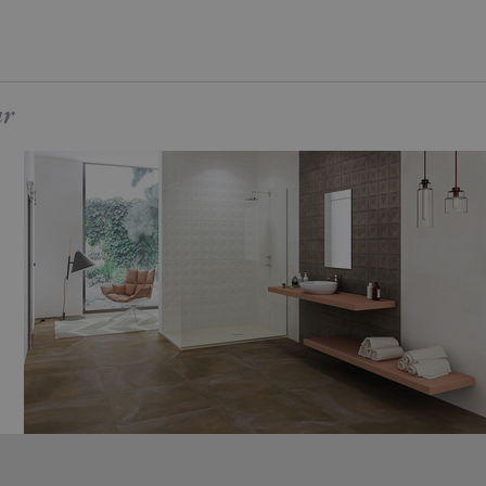
ar
LEEDS