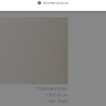
120 X 60 cm
MOSTRAR DETALLES
Ref. 79686
TITANIUM PEARL
120 X 60 cm
Ref. 79683