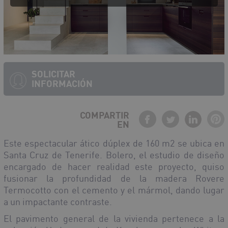
SOLICITAR
INFORMACIÓN
COMPARTIR
EN
Este espectacular ático dúplex de 160 m2 se ubica en
Santa Cruz de Tenerife. Bolero, el estudio de diseño
encargado de hacer realidad este proyecto, quiso
fusionar la profundidad de la madera Rovere
Termocotto con el cemento y el mármol, dando lugar
a un impactante contraste.
El pavimento general de la vivienda pertenece a la