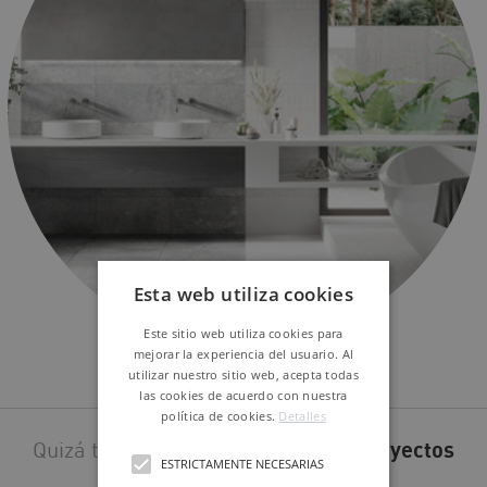
Esta web utiliza cookies
Este sitio web utiliza cookies para
mejorar la experiencia del usuario. Al
UNDERGROUND
utilizar nuestro sitio web, acepta todas
las cookies de acuerdo con nuestra
política de cookies.
Detalles
Quizá también te interesen estos
proyectos
ESTRICTAMENTE NECESARIAS