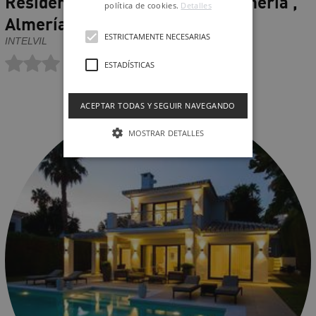
Residencial Vegamar Playa- Almería ,
política de cookies.
Detalles
Almería
ESTRICTAMENTE NECESARIAS
INTELVIL
ESTADÍSTICAS
ACEPTAR TODAS Y SEGUIR NAVEGANDO
MOSTRAR DETALLES