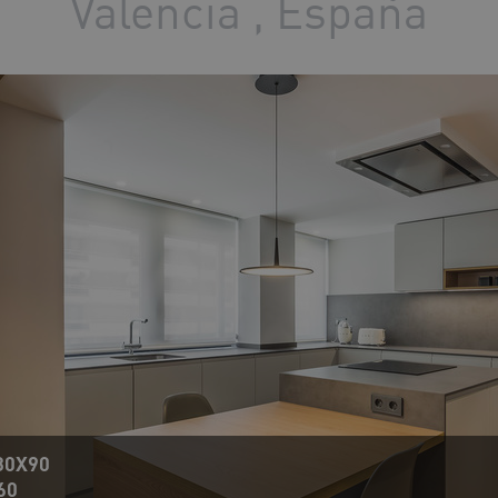
Valencia , España
30X90
60