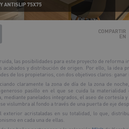
 ANTISLIP 75X75
COMPARTIR
EN
ruida, las posibilidades para este proyecto de reforma i
 acabados y distribución de origen. Por ello, la idea p
des de los propietarios, con dos objetivos claros: ganar i
nciando claramente la zona de día de la zona de noche
 generoso pasillo en el que se cuida la materialidad
ta, mediante panelados integrados, el aseo de cortesía y 
se vislumbra al fondo a través de una puerta de eje des
 exterior acristaladas en su totalidad, lo que, distri
onismo en cada una de ellas.