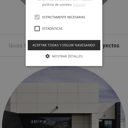
política de cookies.
Detalles
ESTRICTAMENTE NECESARIAS
INSPIRED
ESTADÍSTICAS
Quizá también te interesen estos
proyectos
ACEPTAR TODAS Y SEGUIR NAVEGANDO
MOSTRAR DETALLES