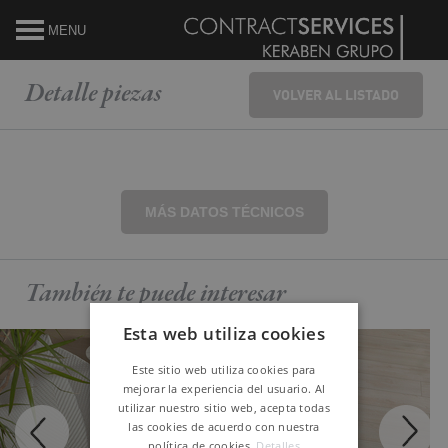
MENU
Detalle
piezas
VOLVER AL LISTADO
MÁS DATOS TÉCNICOS
También te puede
interesar
Esta web utiliza cookies
Este sitio web utiliza cookies para
mejorar la experiencia del usuario. Al
utilizar nuestro sitio web, acepta todas
las cookies de acuerdo con nuestra
política de cookies.
Detalles