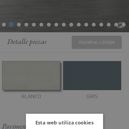
Detalle
piezas
VOLVER AL LISTADO
BLANCO
GRIS
Esta web utiliza cookies
Pavimento