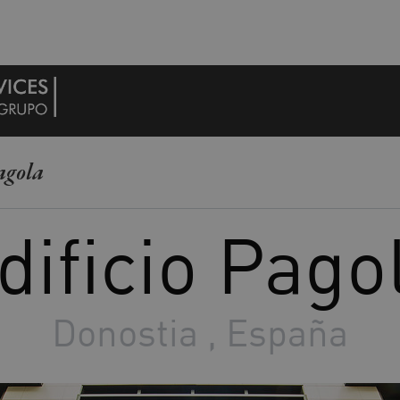
agola
dificio Pago
Donostia , España