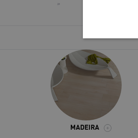
»
MADEIRA