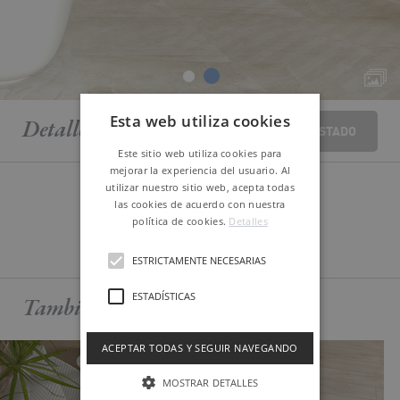
Esta web utiliza cookies
Detalle
piezas
VOLVER AL LISTADO
Este sitio web utiliza cookies para
mejorar la experiencia del usuario. Al
utilizar nuestro sitio web, acepta todas
las cookies de acuerdo con nuestra
política de cookies.
Detalles
MÁS DATOS TÉCNICOS
ESTRICTAMENTE NECESARIAS
ESTADÍSTICAS
También te puede
interesar
ACEPTAR TODAS Y SEGUIR NAVEGANDO
MOSTRAR DETALLES