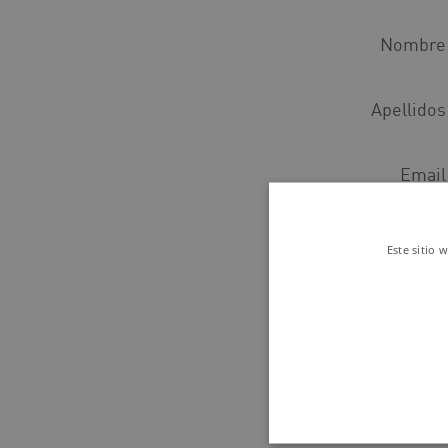
Nombre
Apellidos
Email
Teléfo
Este sitio 
Profesión
País
Provinc