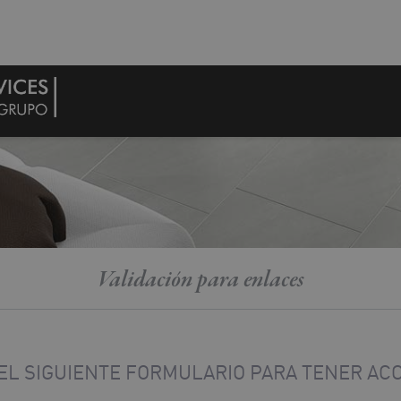
Validación para enlaces
EL SIGUIENTE FORMULARIO PARA TENER ACC